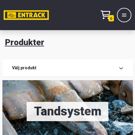
0
Produkter
M
Prod
Välj produkt
Prod
Kont
Tandsystem
Entr
Sök