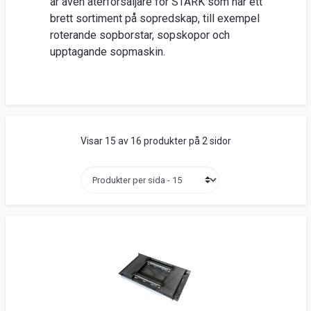
är även återförsäljare för STARK som har ett
Suome
brett sortiment på sopredskap, till exempel
roterande sopborstar, sopskopor och
upptagande sopmaskin.
Visar 15 av 16 produkter på 2 sidor