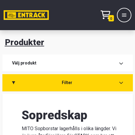
0
Produkter
M
Prod
Välj produkt
Prod
Filter
Kont
Entr
Sopredskap
MITO Sopborstar lagerhålls i olika längder. Vi
Sök