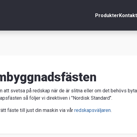
Produkter
Kontakt
nto
Stäng
r
äljare
mbyggnadsfästen
ppgifter
n att svetsa på redskap när de är slitna eller om det behövs byta 
apsfästen så följer vi direktiven i "Nordisk Standard".
rätt fäste till just din maskin via vår
redskapsväljaren
.
venska