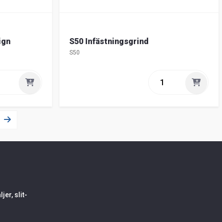
ign
S50 Infästningsgrind
S50
er, slit-