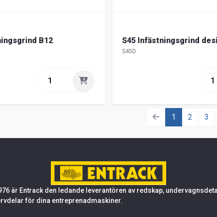
ningsgrind B12
S45 Infästningsgrind des
S45D
1
2
3
76 är Entrack den ledande leverantören av redskap, undervagnsdetalj
rvdelar för dina entreprenadmaskiner.