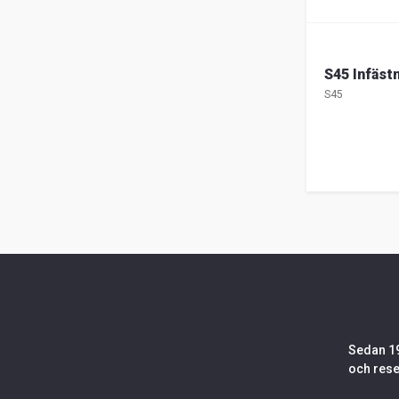
S45 Infäst
S45
Sedan 19
och rese