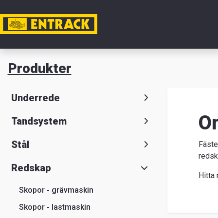
Mitt ko
Produkter
Produkte
Underrede
Produktv
O
Tandsystem
Kontaktu
Stål
Fäste
redsk
Entrack
Redskap
Hitta 
Skopor - grävmaskin
Sök
Suomeksi
S
Skopor - lastmaskin