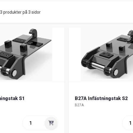
33 produkter på 3 sidor
ningstak S1
B27A Infästningstak S2
B27A