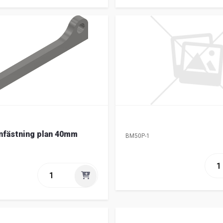
nfästning plan 40mm
BM50P-1