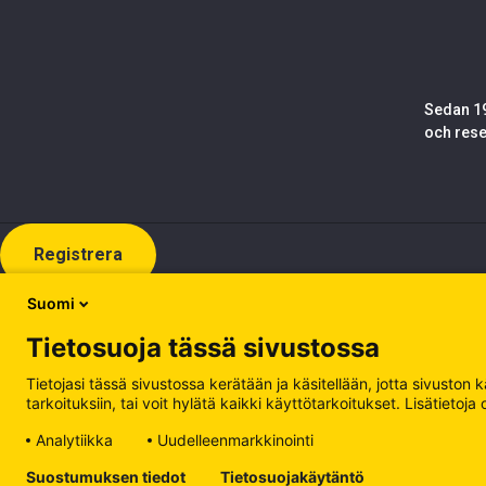
Sedan 19
och rese
Registrera
Suomi
Tietosuoja tässä sivustossa
Tietojasi tässä sivustossa kerätään ja käsitellään, jotta sivuston
tarkoituksiin, tai voit hylätä kaikki käyttötarkoitukset. Lisätiet
Analytiikka
Uudelleenmarkkinointi
Integritetspolicy
Suostumuksen tiedot
Tietosuojakäytäntö
Hantera kakor