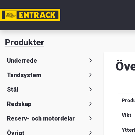
Mitt ko
Produkter
Produkte
Underrede
Öve
Produktv
Tandsystem
Kontaktu
Stål
Entrack
Prod
Redskap
Vikt
Reserv- och motordelar
Sök
Suomeksi
S
Ytter
Övrigt