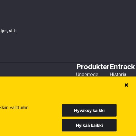
er, slit-
Produkter
Entrack
Underrede
Historia
Tandsystem
Kundservice
Stål
Redskap
Övrigt
iin valittuihin
Hyväksy kaikki
Hylkää kaikki
Europe
Sweden
Poland
Besök våra andra siter