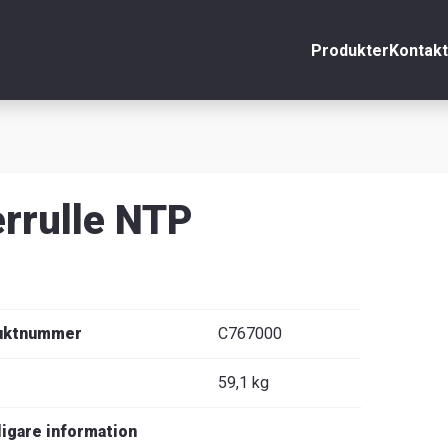
Produkter
Kontakt
nto
Stäng
r
rrulle NTP
äljare
ppgifter
uktnummer
C767000
59,1 kg
venska
ligare information