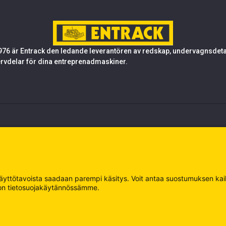
76 är Entrack den ledande leverantören av redskap, undervagnsdetalj
rvdelar för dina entreprenadmaskiner.
 käyttötavoista saadaan parempi käsitys. Voit antaa suostumuksen kaikk
oja on tietosuojakäytännössämme.