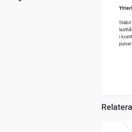
Ytter
Stabil
lasthå
i kval
pulver
Relater