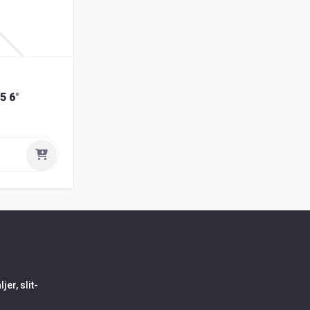
5 6°
er, slit-