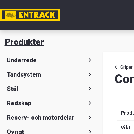
Mitt ko
Produkter
Produkte
Underrede
Produktv
Gripar
Tandsystem
Con
Kontaktu
Stål
Entrack
Redskap
Prod
Reserv- och motordelar
Sök
Suomeksi
S
Vikt
Övrigt