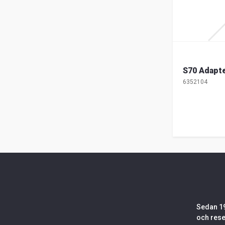
S70 Adapte
6352104
Sedan 19
och rese