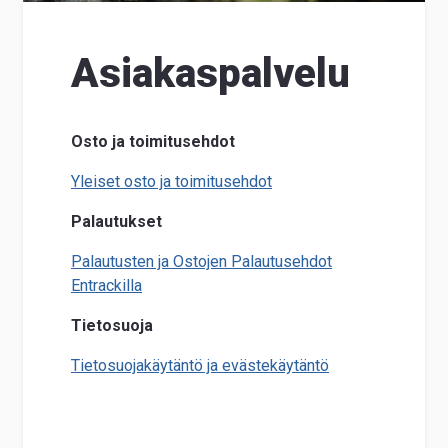
Suome
Asiakaspalvelu
Osto ja toimitusehdot
Yleiset osto ja toimitusehdot
Palautukset
Palautusten ja Ostojen Palautusehdot
Entrackilla
Tietosuoja
Tietosuojakäytäntö ja evästekäytäntö