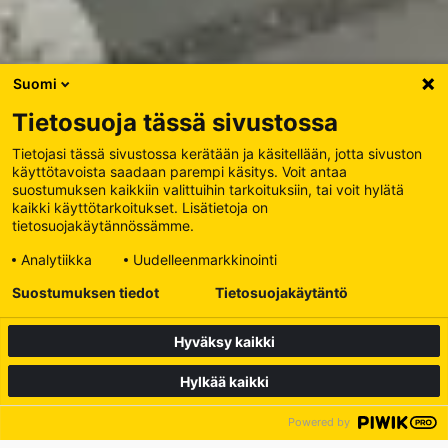
Suomi
Tietosuoja tässä sivustossa
Tietojasi tässä sivustossa kerätään ja käsitellään, jotta sivuston
käyttötavoista saadaan parempi käsitys. Voit antaa
suostumuksen kaikkiin valittuihin tarkoituksiin, tai voit hylätä
kaikki käyttötarkoitukset. Lisätietoja on
tietosuojakäytännössämme.
Analytiikka
Uudelleenmarkkinointi
Suostumuksen tiedot
Tietosuojakäytäntö
Hyväksy kaikki
Hylkää kaikki
Powered by