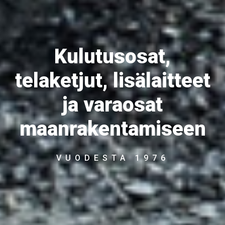
Kulutusosat,
telaketjut, lisälaitteet
ja varaosat
maanrakentamiseen
VUODESTA 1976