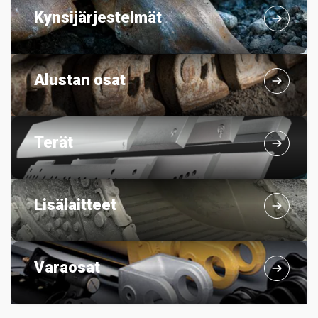
Kynsijärjestelmät
Alustan osat
Terät
Lisälaitteet
Varaosat