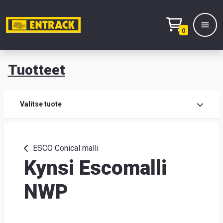
0
Tuotteet
T
Tuot
Valitse tuote
Tuot
ESCO Conical malli
Kynsi Escomalli
Yhte
Tie
NWP
mei
Hae