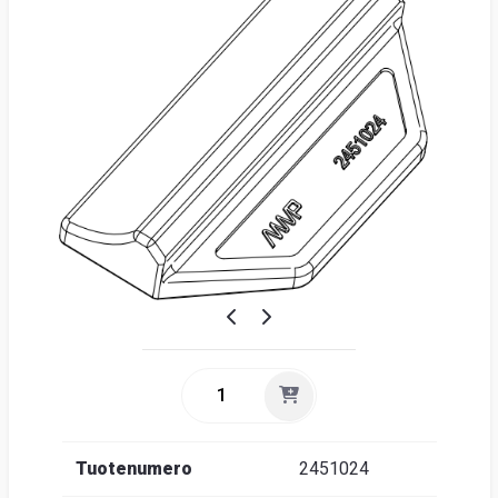
Suome
Tuotenumero
2451024