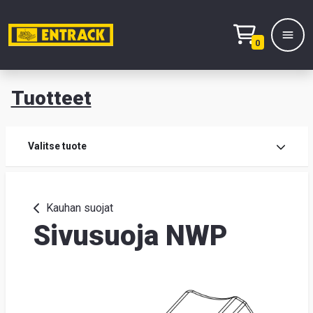
0
Tuotteet
T
Tuot
Valitse tuote
Tuot
Kauhan suojat
Sivusuoja NWP
Yhte
Tie
mei
Hae