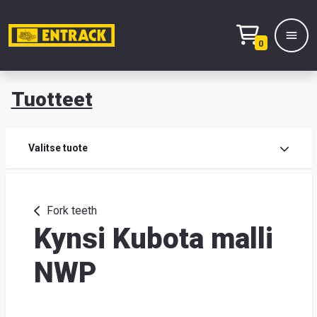
0
Tuotteet
T
Tuot
Valitse tuote
Tuot
Fork teeth
Kynsi Kubota malli
Yhte
Tie
NWP
mei
Hae