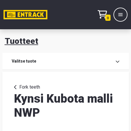
0
Tuotteet
T
Tuot
Valitse tuote
Tuot
Fork teeth
Kynsi Kubota malli
Yhte
Tie
NWP
mei
Hae