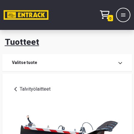
0
Tuotteet
T
Tuot
Valitse tuote
Tuot
Talvityölaitteet
Yhte
Tie
mei
Hae