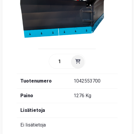
Suome
Tuotenumero
1042553700
Paino
1276 Kg
Lisätietoja
Ei lisätietoja