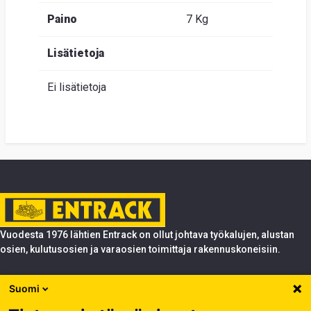
Paino
7 Kg
Lisätietoja
Ei lisätietoja
Vuodesta 1976 lähtien Entrack on ollut johtava työkalujen, alustan
osien, kulutusosien ja varaosien toimittaja rakennuskoneisiin.
Tuotteet
Suomi
Entrack