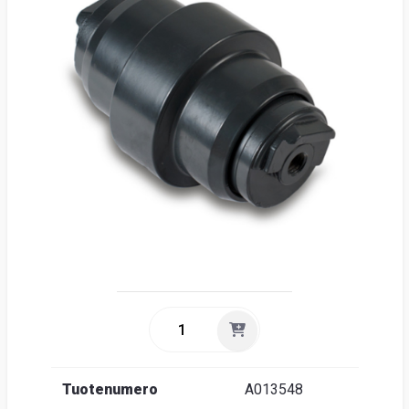
Suome
Tuotenumero
A013548