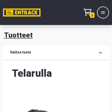
0
Tuotteet
T
Tuot
Valitse tuote
Tuot
Telarulla
Yhte
Tie
mei
Hae