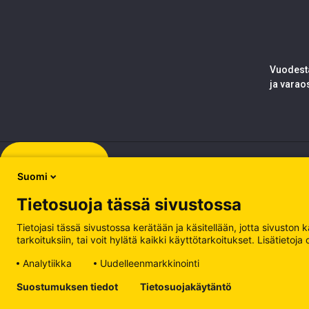
Vuodesta
ja varao
Rekisteröidy
Suomi
Tietosuoja tässä sivustossa
Tietojasi tässä sivustossa kerätään ja käsitellään, jotta sivuston
tarkoituksiin, tai voit hylätä kaikki käyttötarkoitukset. Lisätiet
Analytiikka
Uudelleenmarkkinointi
Tietosuojakäytäntö
Suostumuksen tiedot
Tietosuojakäytäntö
Käsittele evästeitä