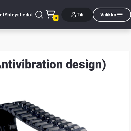
et
Yhteystiedot
Tili
Valikko
0
ntivibration design)