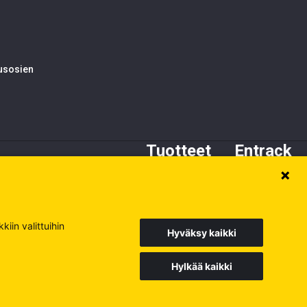
tusosien
Tuotteet
Entrack
Alustan osat
Tietoa meistä
Kynnet ja adapterit
Asiakaspalvelu
Terät
Varaosat
iin valittuihin
Hyväksy kaikki
Hylkää kaikki
Europe
Sweden
Poland
Käy muilla sivuillamme