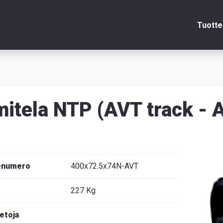
Tuotte
Sulje
itela NTP (AVT track - A
itsin
edot
enumero
400x72.5x74N-AVT
227 Kg
venska
ietoja