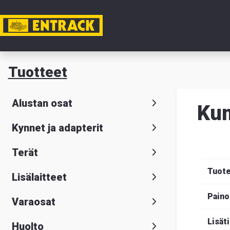
Tili
Tuotteet
Tuotteet
Alustan osat
Kum
Tuoteval
Kynnet ja adapterit
Yhteysti
Terät
Tietoa
Tuot
Lisälaitteet
meistä
Paino
Varaosat
Hae
Suomeksi
S
Lisät
Huolto