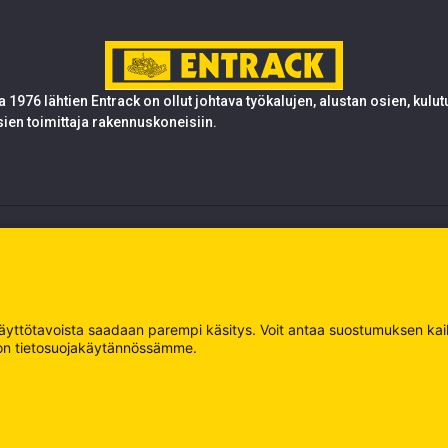
 1976 lähtien Entrack on ollut johtava työkalujen, alustan osien, kulu
sien toimittaja rakennuskoneisiin.
 käyttötavoista saadaan parempi käsitys. Voit antaa suostumuksen kaikk
oja on tietosuojakäytännössämme.