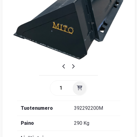
Suome
Tuotenumero
392292200M
Paino
290 Kg