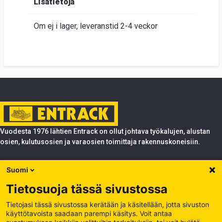
Lisätietoja
Om ej i lager, leveranstid 2-4 veckor
Vuodesta 1976 lähtien Entrack on ollut johtava työkalujen, alustan
osien, kulutusosien ja varaosien toimittaja rakennuskoneisiin.
Tuotteet
Suomi
Entrack
Tietosuoja tässä sivustossa
Entrack
Käsittele evästeitä
Tietojasi tässä sivustossa kerätään ja käsitellään, jotta sivuston
käyttötavoista saadaan parempi käsitys. Voit antaa
Tietosuojakäytäntö