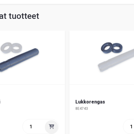
t tuotteet
i
Lukkorengas
8E4743