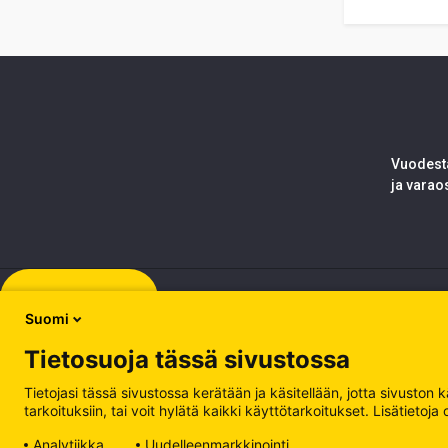
Vuodesta
ja varao
Rekisteröidy
Suomi
Tietosuoja tässä sivustossa
Tietojasi tässä sivustossa kerätään ja käsitellään, jotta sivuston
tarkoituksiin, tai voit hylätä kaikki käyttötarkoitukset. Lisätiet
Analytiikka
Uudelleenmarkkinointi