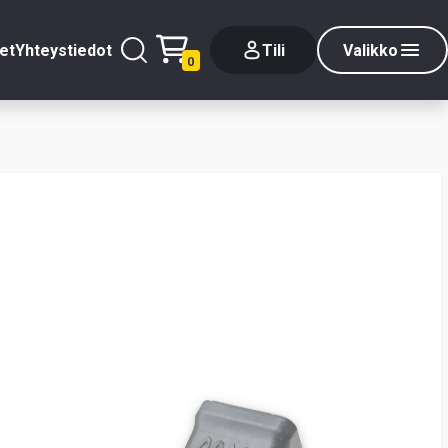
et
Yhteystiedot
Tili
Valikko
0