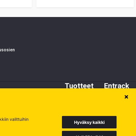
tusosien
Tuotteet
Entrack
Alustan osat
Tietoa meistä
Kynnet ja adapterit
Asiakaspalvelu
Terät
Varaosat
iin valittuihin
Hyväksy kaikki