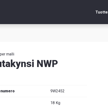
Tuotte
Sulje
itsin
per malli
utakynsi NWP
edot
enumero
9W2452
venska
18 Kg