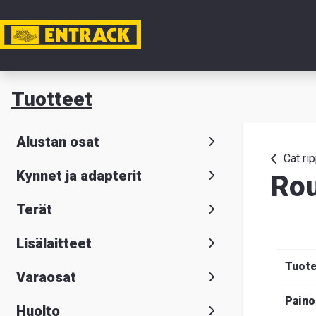
Tili
Tuotteet
Tuotteet
Alustan osat
Tuoteval
Cat rip
Kynnet ja adapterit
Ro
Yhteysti
Terät
Tietoa
Lisälaitteet
meistä
Tuot
Varaosat
Hae
Suomeksi
S
Paino
Huolto