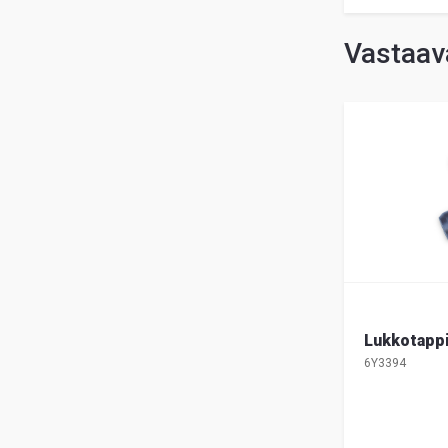
Vastaava
Lukkotapp
6Y3394