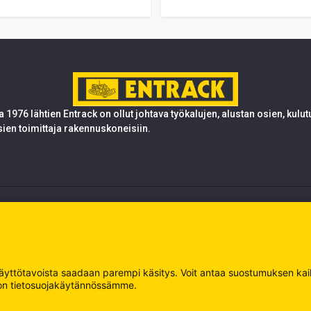
 1976 lähtien Entrack on ollut johtava työkalujen, alustan osien, kulu
sien toimittaja rakennuskoneisiin.
 käyttötavoista saadaan parempi käsitys. Voit antaa suostumuksen kaikk
oja on tietosuojakäytännössämme.