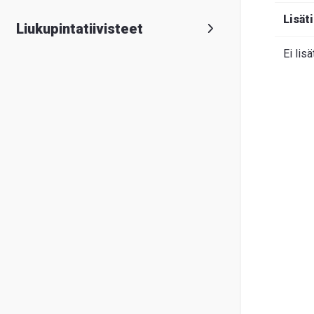
Lisät
Liukupintatiivisteet
Ei lisä