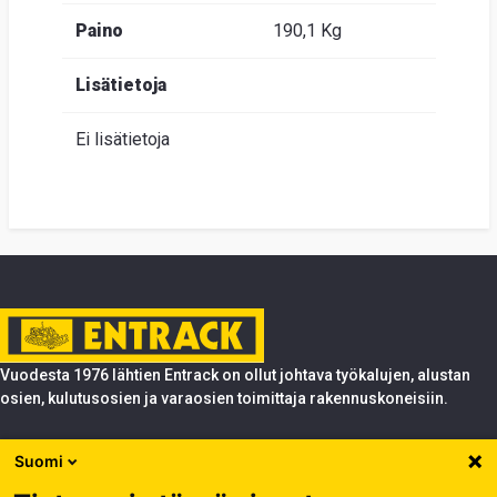
Paino
190,1 Kg
Lisätietoja
Ei lisätietoja
Vuodesta 1976 lähtien Entrack on ollut johtava työkalujen, alustan
osien, kulutusosien ja varaosien toimittaja rakennuskoneisiin.
Tuotteet
Suomi
Entrack