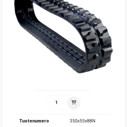
Suome
Tuotenumero
350x55x88N