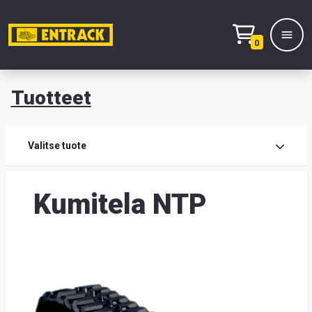
0
Tuotteet
T
Tuot
Valitse tuote
Tuot
Kumitela NTP
Yhte
Tie
mei
Hae