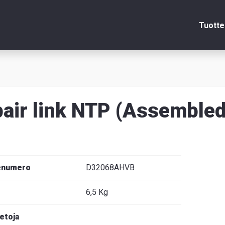
Tuotte
Sulje
air link NTP (Assembled
itsin
edot
enumero
D32068AHVB
6,5 Kg
venska
ietoja