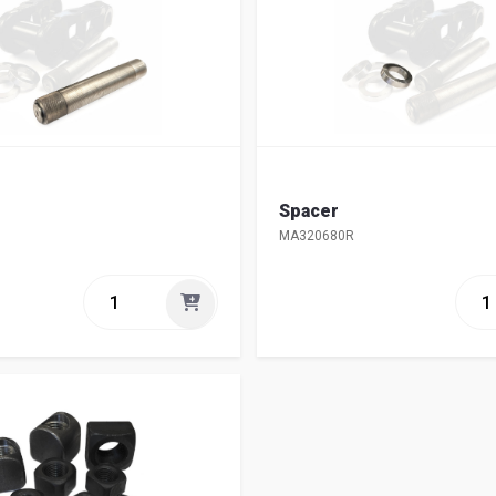
Spacer
MA320680R