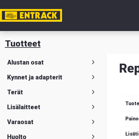
Tili
Tuotteet
Tuotteet
Alustan osat
Rep
Tuoteval
Kynnet ja adapterit
Yhteysti
Terät
Tietoa
Tuot
Lisälaitteet
meistä
Paino
Varaosat
Hae
Suomeksi
S
Lisät
Huolto