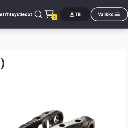
et
Yhteystiedot
Tili
Valikko
0
)