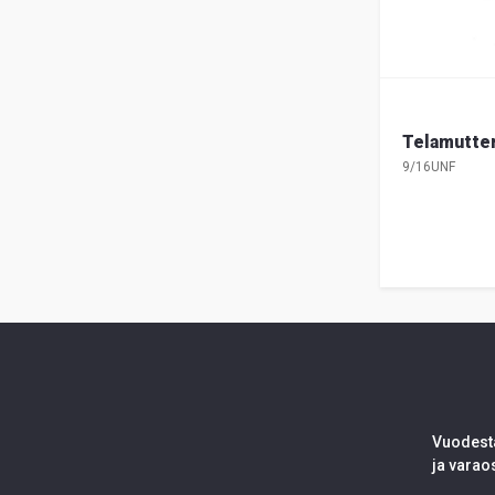
Telamutte
9/16UNF
Vuodesta
ja varao