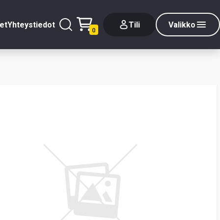
et
Yhteystiedot
Tili
Valikko
0