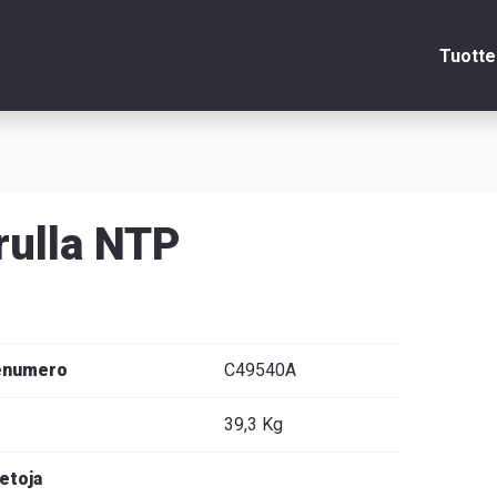
Tuotte
Sulje
rulla NTP
itsin
edot
enumero
C49540A
39,3 Kg
venska
ietoja