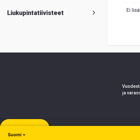
Ei lisä
Liukupintatiivisteet
Vuodesta
ja varao
Rekisteröidy
Suomi