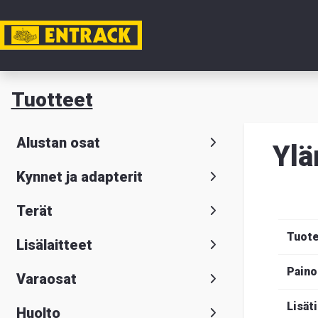
Tili
Tuotteet
Tuotteet
Alustan osat
Ylä
Tuoteval
Kynnet ja adapterit
Yhteysti
Terät
Tietoa
Tuot
Lisälaitteet
meistä
Paino
Varaosat
Hae
Suomeksi
S
Lisät
Huolto