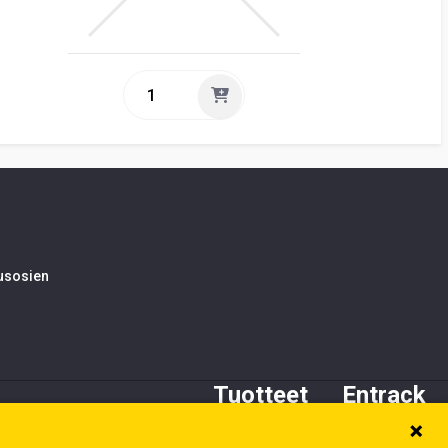
tusosien
Tuotteet
Entrack
Alustan osat
Tietoa meistä
Kynnet ja adapterit
Asiakaspalvelu