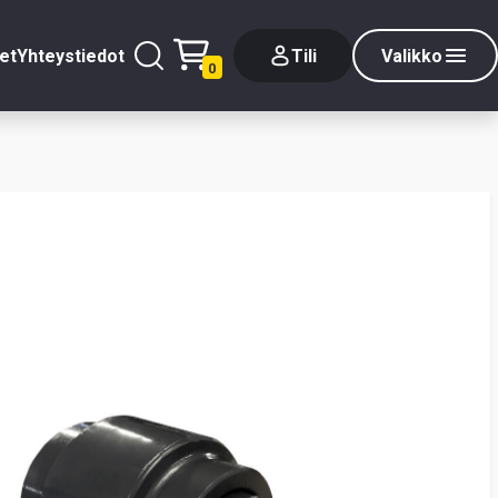
et
Yhteystiedot
Tili
Valikko
0