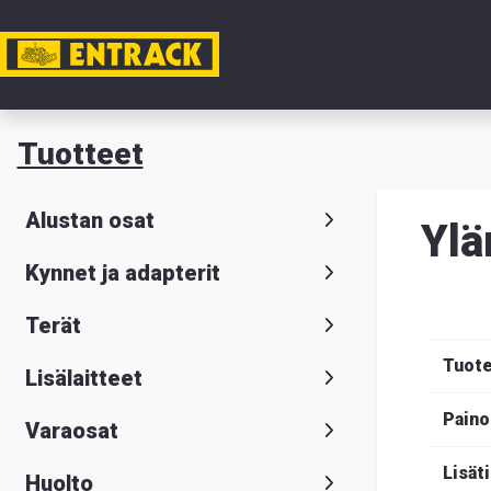
Tili
Tuotteet
Tuotteet
Alustan osat
Ylä
Tuoteval
Kynnet ja adapterit
Yhteysti
Terät
Tietoa
Tuot
Lisälaitteet
meistä
Paino
Varaosat
Hae
Suomeksi
S
Lisät
Huolto