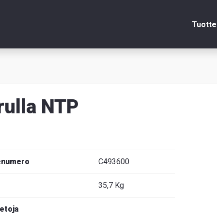
Tuotte
Sulje
rulla NTP
itsin
edot
enumero
C493600
35,7 Kg
venska
ietoja