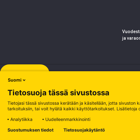
Vuodesta
ja varao
Rekisteröidy
Suomi
Tietosuoja tässä sivustossa
Tietojasi tässä sivustossa kerätään ja käsitellään, jotta sivuston
tarkoituksiin, tai voit hylätä kaikki käyttötarkoitukset. Lisätiet
Analytiikka
Uudelleenmarkkinointi
Tietosuojakäytäntö
Suostumuksen tiedot
Tietosuojakäytäntö
Käsittele evästeitä