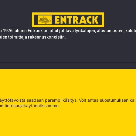
 1976 lähtien Entrack on ollut johtava työkalujen, alustan osien, kulu
sien toimittaja rakennuskoneisiin.
 käyttötavoista saadaan parempi käsitys. Voit antaa suostumuksen kaikk
oja on tietosuojakäytännössämme.