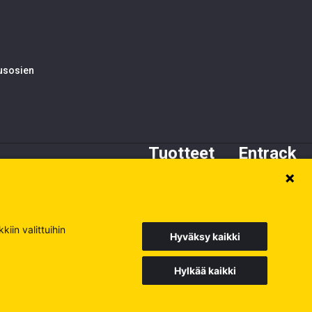
tusosien
Tuotteet
Entrack
Alustan osat
Tietoa meistä
Kynnet ja adapterit
Asiakaspalvelu
Terät
Varaosat
iin valittuihin
Hyväksy kaikki
Hylkää kaikki
Europe
Sweden
Poland
Käy muilla sivuillamme