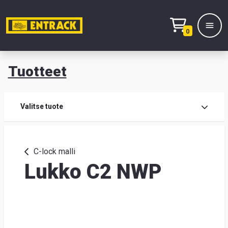
0
Tuotteet
T
Tuot
Valitse tuote
Tuot
C-lock malli
Lukko C2 NWP
Yhte
Tie
mei
Hae