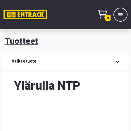
0
Tuotteet
T
Tuot
Valitse tuote
Tuot
Ylärulla NTP
Yhte
Tie
mei
Hae