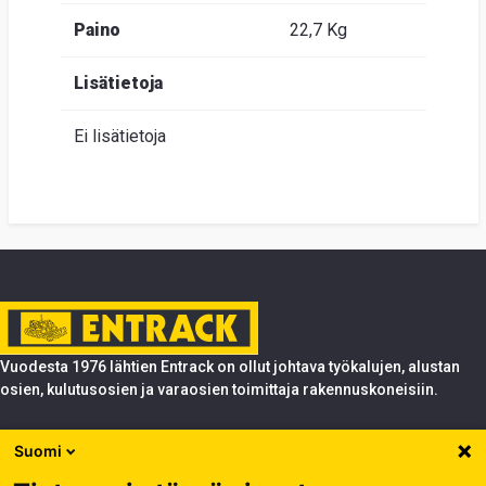
Paino
22,7 Kg
Lisätietoja
Ei lisätietoja
Vuodesta 1976 lähtien Entrack on ollut johtava työkalujen, alustan
osien, kulutusosien ja varaosien toimittaja rakennuskoneisiin.
Tuotteet
Suomi
Entrack