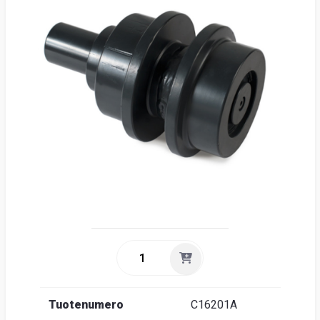
Suome
Tuotenumero
C16201A