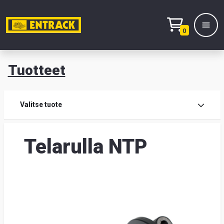
0
Tuotteet
T
Tuot
Valitse tuote
Tuot
Telarulla NTP
Yhte
Tie
mei
Hae