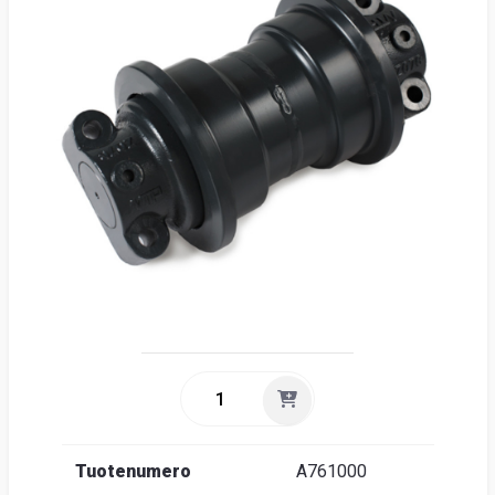
Suome
Tuotenumero
A761000