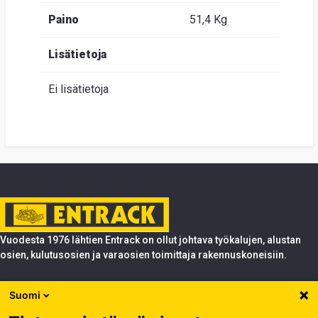
Paino
51,4 Kg
Lisätietoja
Ei lisätietoja
Vuodesta 1976 lähtien Entrack on ollut johtava työkalujen, alustan
osien, kulutusosien ja varaosien toimittaja rakennuskoneisiin.
Tuotteet
Suomi
Entrack