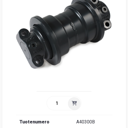
Suome
Tuotenumero
A40300B