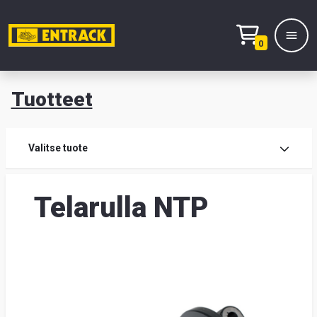
0
Tuotteet
T
Tuot
Valitse tuote
Tuot
Telarulla NTP
Yhte
Tie
mei
Hae