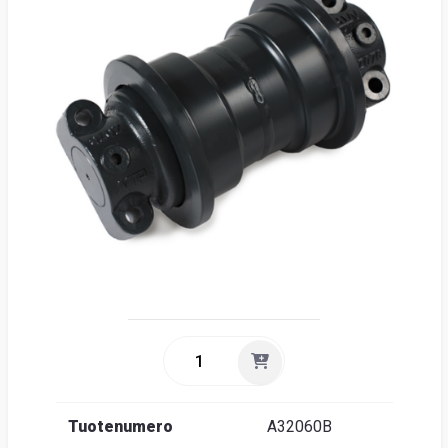
Suome
Tuotenumero
A32060B