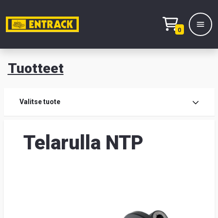
0
Tuotteet
T
Tuot
Valitse tuote
Tuot
Telarulla NTP
Yhte
Tie
mei
Hae