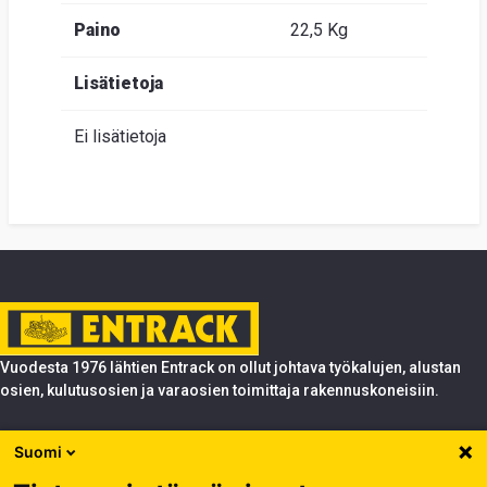
Paino
22,5 Kg
Lisätietoja
Ei lisätietoja
Vuodesta 1976 lähtien Entrack on ollut johtava työkalujen, alustan
osien, kulutusosien ja varaosien toimittaja rakennuskoneisiin.
Tuotteet
Suomi
Entrack