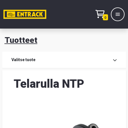
0
Tuotteet
T
Tuot
Valitse tuote
Tuot
Telarulla NTP
Yhte
Tie
mei
Hae