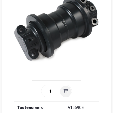
Suome
Tuotenumero
A15690E