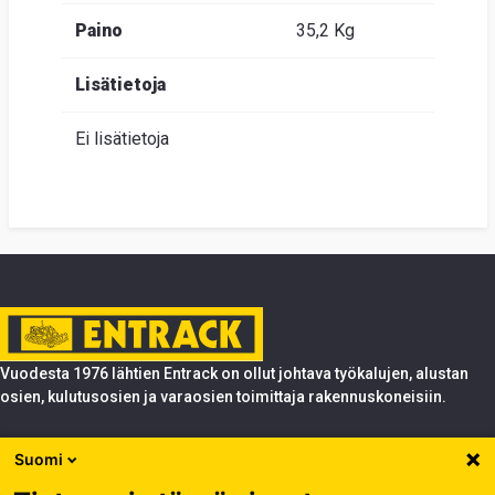
Paino
35,2 Kg
Lisätietoja
Ei lisätietoja
Vuodesta 1976 lähtien Entrack on ollut johtava työkalujen, alustan
osien, kulutusosien ja varaosien toimittaja rakennuskoneisiin.
Tuotteet
Suomi
Entrack