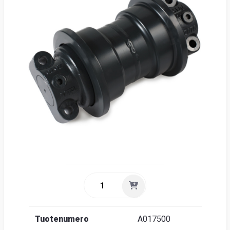
Suome
Tuotenumero
A017500