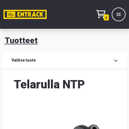
0
Tuotteet
T
Tuot
Valitse tuote
Tuot
Telarulla NTP
Yhte
Tie
mei
Hae