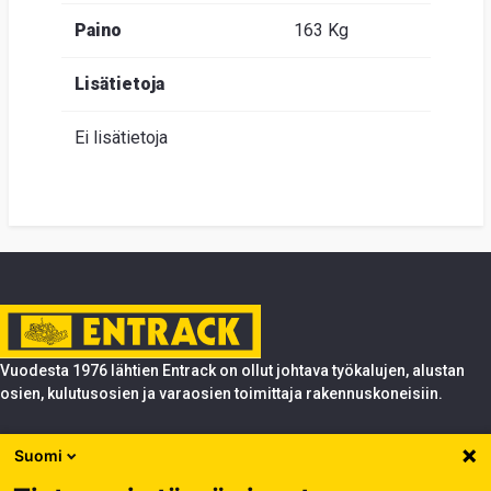
Paino
163 Kg
Lisätietoja
Ei lisätietoja
Vuodesta 1976 lähtien Entrack on ollut johtava työkalujen, alustan
osien, kulutusosien ja varaosien toimittaja rakennuskoneisiin.
Tuotteet
Suomi
Entrack