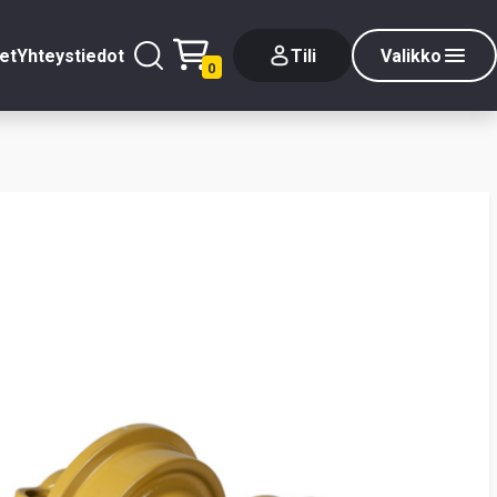
et
Yhteystiedot
Tili
Valikko
0