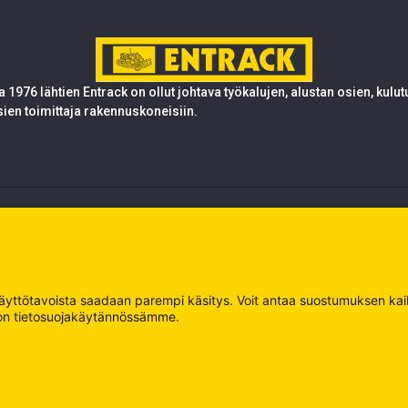
 1976 lähtien Entrack on ollut johtava työkalujen, alustan osien, kulu
sien toimittaja rakennuskoneisiin.
 käyttötavoista saadaan parempi käsitys. Voit antaa suostumuksen kaikk
oja on tietosuojakäytännössämme.