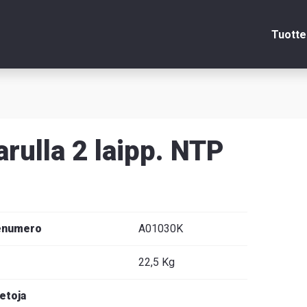
Tuotte
Sulje
arulla 2 laipp. NTP
itsin
edot
enumero
A01030K
22,5 Kg
venska
ietoja