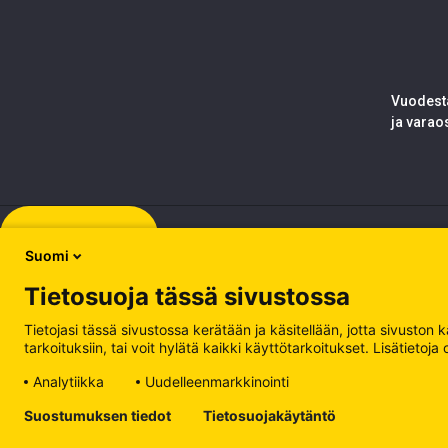
Vuodesta
ja varao
Rekisteröidy
Suomi
Tietosuoja tässä sivustossa
Tietojasi tässä sivustossa kerätään ja käsitellään, jotta sivuston
tarkoituksiin, tai voit hylätä kaikki käyttötarkoitukset. Lisätiet
Analytiikka
Uudelleenmarkkinointi
Tietosuojakäytäntö
Suostumuksen tiedot
Tietosuojakäytäntö
Käsittele evästeitä