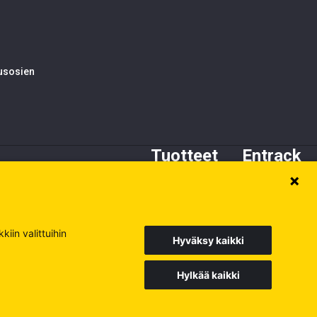
tusosien
Tuotteet
Entrack
Alustan osat
Tietoa meistä
Kynnet ja adapterit
Asiakaspalvelu
Terät
Varaosat
iin valittuihin
Hyväksy kaikki
Hylkää kaikki
Europe
Sweden
Poland
Käy muilla sivuillamme