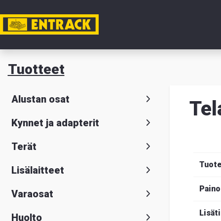
Tili
Tuotteet
Tuotteet
Alustan osat
Tel
Tuoteval
Kynnet ja adapterit
Yhteysti
Terät
Tietoa
Tuot
Lisälaitteet
meistä
Paino
Varaosat
Hae
Suomeksi
S
Lisät
Huolto