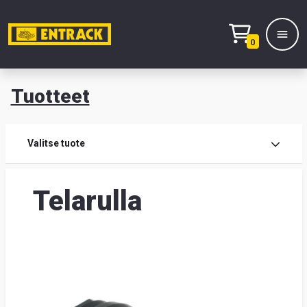
0
Tuotteet
T
Tuot
Valitse tuote
Tuot
Telarulla
Yhte
Tie
mei
Hae