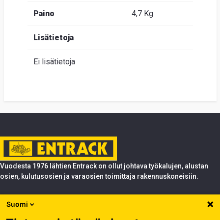
Paino
4,7 Kg
Lisätietoja
Ei lisätietoja
Vuodesta 1976 lähtien Entrack on ollut johtava työkalujen, alustan
osien, kulutusosien ja varaosien toimittaja rakennuskoneisiin.
Tuotteet
Suomi
Entrack