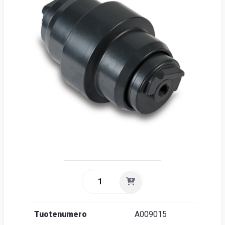
Suome
Tuotenumero
A009015