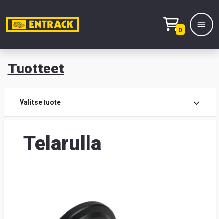
0
Tuotteet
T
Tuot
Valitse tuote
Tuot
Telarulla
Yhte
Tie
mei
Hae