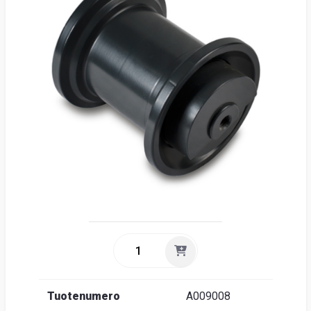
Suome
Tuotenumero
A009008