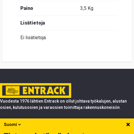
Paino
3,5 Kg
Lisätietoja
Ei lisätietoja
Vuodesta 1976 lähtien Entrack on ollut johtava työkalujen, alustan
osien, kulutusosien ja varaosien toimittaja rakennuskoneisiin.
Tuotteet
Suomi
Entrack