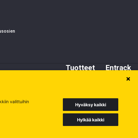
tusosien
Tuotteet
Entrack
Alustan osat
Tietoa meistä
Kynnet ja adapterit
Asiakaspalvelu
Terät
Varaosat
iin valittuihin
Hyväksy kaikki
Hylkää kaikki
Europe
Sweden
Poland
Käy muilla sivuillamme