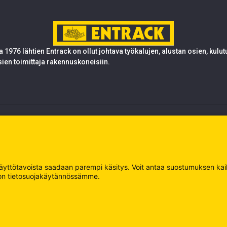
 1976 lähtien Entrack on ollut johtava työkalujen, alustan osien, kulu
sien toimittaja rakennuskoneisiin.
 käyttötavoista saadaan parempi käsitys. Voit antaa suostumuksen kaikk
oja on tietosuojakäytännössämme.