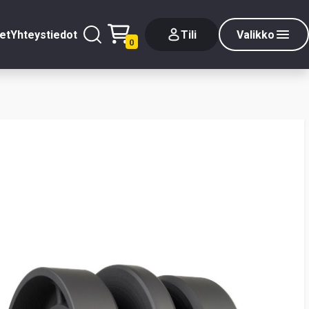
et
Yhteystiedot
Tili
Valikko
0