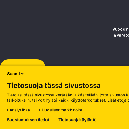
Vuodesta
ja varao
Rekisteröidy
Suomi
Tietosuoja tässä sivustossa
Tietojasi tässä sivustossa kerätään ja käsitellään, jotta sivuston
tarkoituksiin, tai voit hylätä kaikki käyttötarkoitukset. Lisätiet
Analytiikka
Uudelleenmarkkinointi
Tietosuojakäytäntö
Suostumuksen tiedot
Tietosuojakäytäntö
Käsittele evästeitä