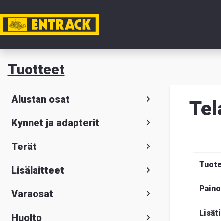
Tili
Tuotteet
Tuotteet
Alustan osat
Tel
Tuoteval
Kynnet ja adapterit
Yhteysti
Terät
Tietoa
Tuot
Lisälaitteet
meistä
Paino
Varaosat
Hae
Suomeksi
S
Lisät
Huolto