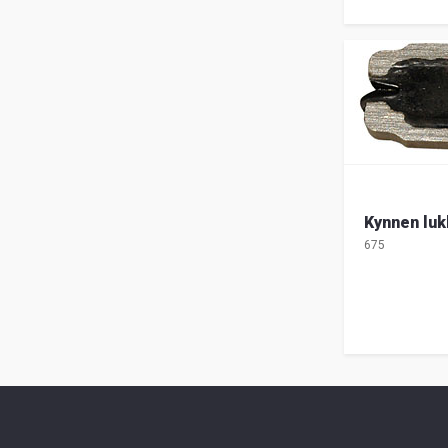
Kynnen lu
675