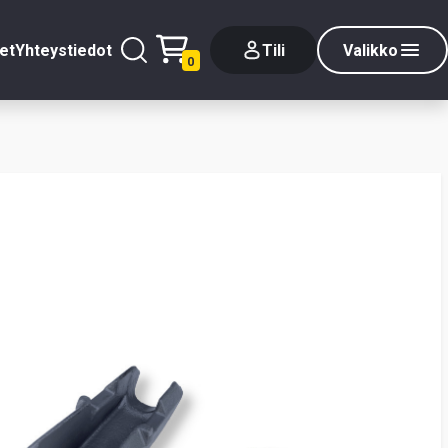
et
Yhteystiedot
Tili
Valikko
0