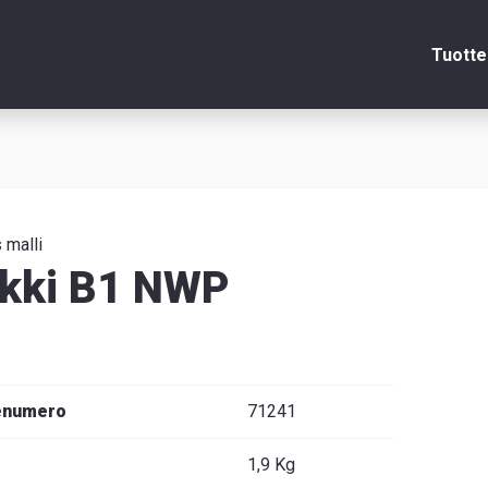
Tuotte
Sulje
itsin
 malli
kki B1 NWP
edot
enumero
71241
venska
1,9 Kg