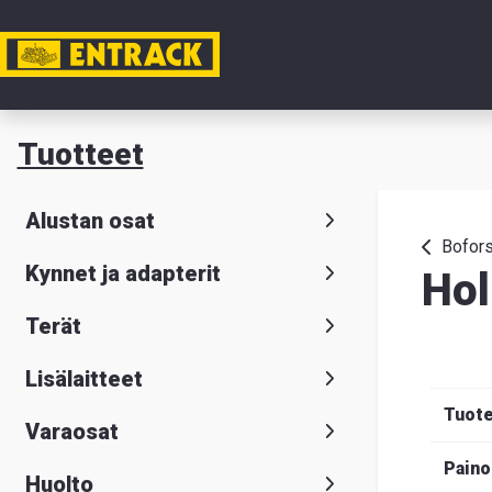
Tili
Tuotteet
Tuotteet
Alustan osat
Tuoteval
Bofors
Kynnet ja adapterit
Hol
Yhteysti
Terät
Tietoa
Lisälaitteet
meistä
Tuot
Varaosat
Hae
Suomeksi
S
Paino
Huolto