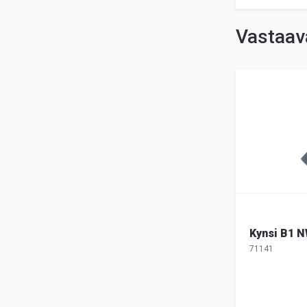
Vastaava
Kynsi B1 
71141