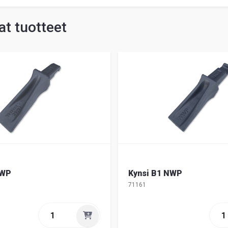
t tuotteet
NWP
Kynsi B1 NWP
71161