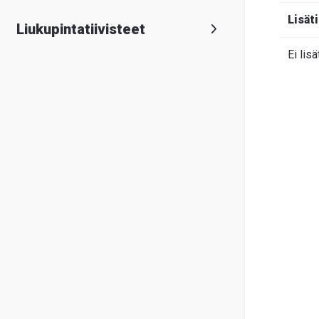
Lisät
Liukupintatiivisteet
Ei lisä