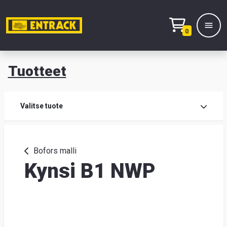
0
Tuotteet
T
Tuot
Valitse tuote
Tuot
Bofors malli
Kynsi B1 NWP
Yhte
Tie
mei
Hae