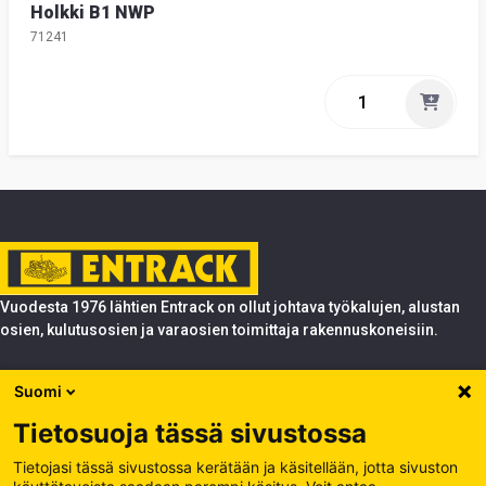
Holkki B1 NWP
71241
Vuodesta 1976 lähtien Entrack on ollut johtava työkalujen, alustan
osien, kulutusosien ja varaosien toimittaja rakennuskoneisiin.
Tuotteet
Suomi
Entrack
Tietosuoja tässä sivustossa
Entrack
Käsittele evästeitä
Tietojasi tässä sivustossa kerätään ja käsitellään, jotta sivuston