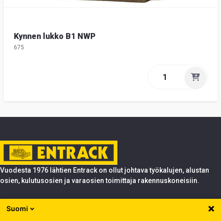
Kynnen lukko B1 NWP
675
Vuodesta 1976 lähtien Entrack on ollut johtava työkalujen, alustan
osien, kulutusosien ja varaosien toimittaja rakennuskoneisiin.
Tuotteet
Suomi
Entrack