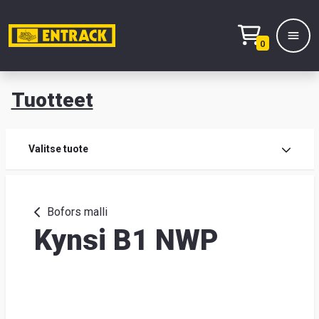
0
Tuotteet
T
Tuot
Valitse tuote
Tuot
Bofors malli
Kynsi B1 NWP
Yhte
Tie
mei
Hae