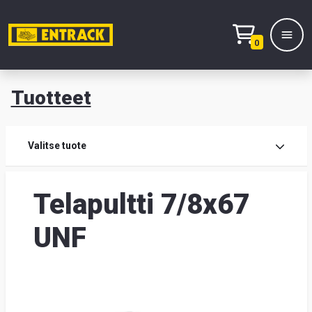
0
Tuotteet
T
Tuot
Valitse tuote
Tuot
Telapultti 7/8x67
Yhte
UNF
Tie
mei
Hae