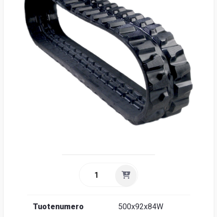
Suome
Tuotenumero
500x92x84W