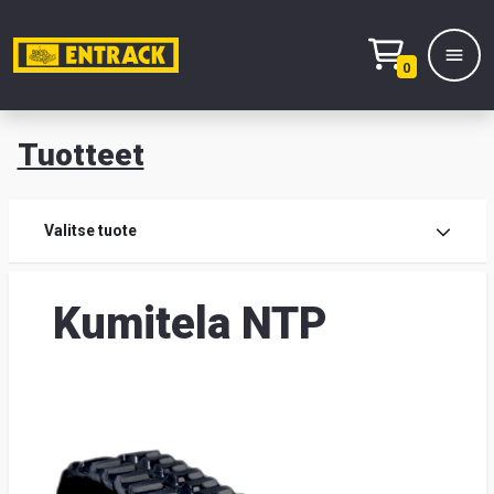
0
Tuotteet
T
Tuot
Valitse tuote
Tuot
Kumitela NTP
Yhte
Tie
mei
Hae