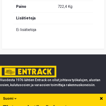
Paino
722,4 Kg
Lisätietoja
Ei lisätietoja
Vuodesta 1976 lähtien Entrack on ollut johtava työkalujen, alustan
osien, kulutusosien ja varaosien toimittaja rakennuskoneisiin.
Tuotteet
Suomi
Entrack