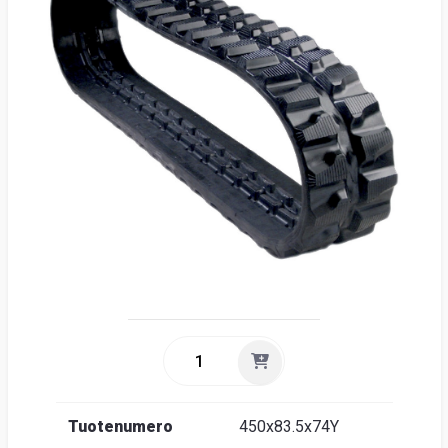
Suome
Tuotenumero
450x83.5x74Y