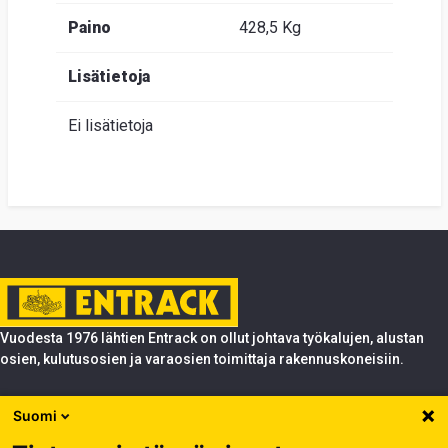
Paino
428,5 Kg
Lisätietoja
Ei lisätietoja
Vuodesta 1976 lähtien Entrack on ollut johtava työkalujen, alustan
osien, kulutusosien ja varaosien toimittaja rakennuskoneisiin.
Tuotteet
Suomi
Entrack