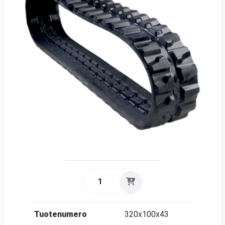
Suome
Tuotenumero
320x100x43