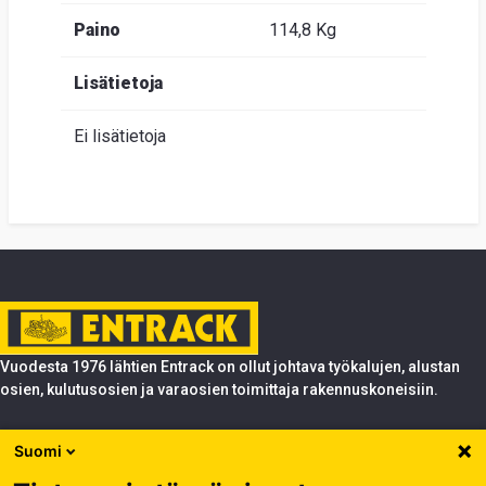
Paino
114,8 Kg
Lisätietoja
Ei lisätietoja
Vuodesta 1976 lähtien Entrack on ollut johtava työkalujen, alustan
osien, kulutusosien ja varaosien toimittaja rakennuskoneisiin.
Tuotteet
Suomi
Entrack