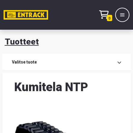
0
Tuotteet
T
Tuot
Valitse tuote
Tuot
Kumitela NTP
Yhte
Tie
mei
Hae