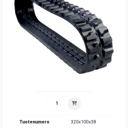
Suome
Tuotenumero
320x100x38