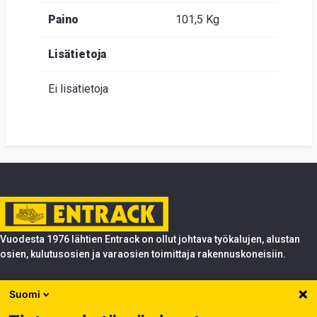
Paino
101,5 Kg
Lisätietoja
Ei lisätietoja
Vuodesta 1976 lähtien Entrack on ollut johtava työkalujen, alustan
osien, kulutusosien ja varaosien toimittaja rakennuskoneisiin.
Tuotteet
Suomi
Entrack