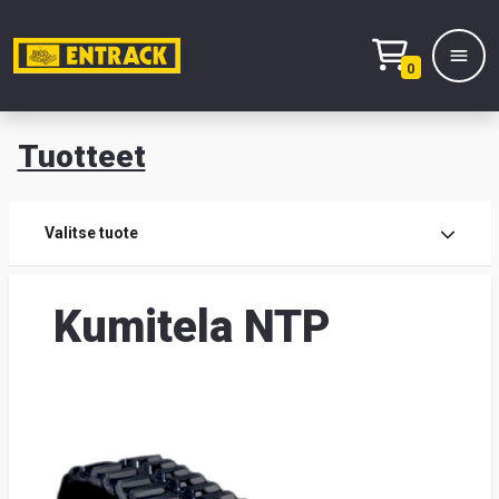
0
Tuotteet
T
Tuot
Valitse tuote
Tuot
Kumitela NTP
Yhte
Tie
mei
Hae