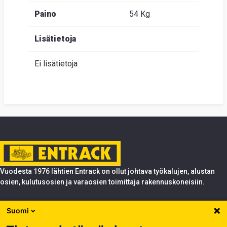
Paino
54 Kg
Lisätietoja
Ei lisätietoja
Vuodesta 1976 lähtien Entrack on ollut johtava työkalujen, alustan
osien, kulutusosien ja varaosien toimittaja rakennuskoneisiin.
Tuotteet
Suomi
Entrack