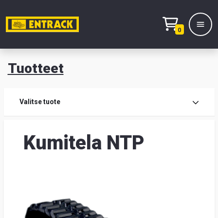
0
Tuotteet
T
Tuot
Valitse tuote
Tuot
Kumitela NTP
Yhte
Tie
mei
Hae