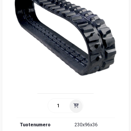
Suome
Tuotenumero
230x96x36