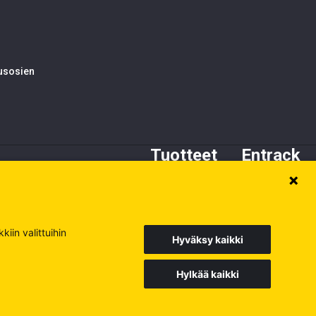
tusosien
Tuotteet
Entrack
Alustan osat
Tietoa meistä
Kynnet ja adapterit
Asiakaspalvelu
Terät
Varaosat
iin valittuihin
Hyväksy kaikki
Hylkää kaikki
Europe
Sweden
Poland
Käy muilla sivuillamme