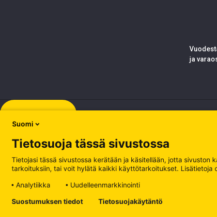
Vuodesta
ja varao
Rekisteröidy
Suomi
Tietosuoja tässä sivustossa
Tietojasi tässä sivustossa kerätään ja käsitellään, jotta sivuston
tarkoituksiin, tai voit hylätä kaikki käyttötarkoitukset. Lisätiet
Analytiikka
Uudelleenmarkkinointi
Tietosuojakäytäntö
Suostumuksen tiedot
Tietosuojakäytäntö
Käsittele evästeitä