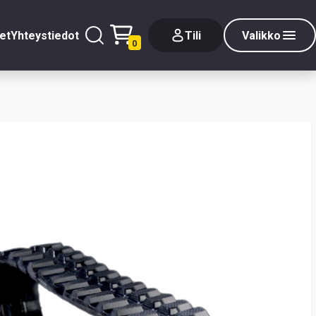
et
Yhteystiedot
Tili
Valikko
0