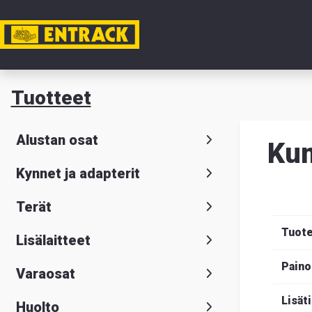
Tili
Tuotteet
Tuotteet
Alustan osat
Kum
Tuoteval
Kynnet ja adapterit
Yhteysti
Terät
Tietoa
Tuot
Lisälaitteet
meistä
Paino
Varaosat
Hae
Suomeksi
S
Lisät
Huolto