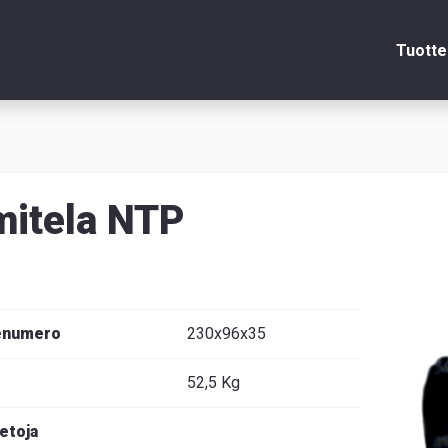
Tuotte
Sulje
itela NTP
itsin
edot
enumero
230x96x35
52,5 Kg
venska
ietoja