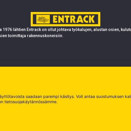
 1976 lähtien Entrack on ollut johtava työkalujen, alustan osien, kulu
sien toimittaja rakennuskoneisiin.
 käyttötavoista saadaan parempi käsitys. Voit antaa suostumuksen kaikk
oja on tietosuojakäytännössämme.