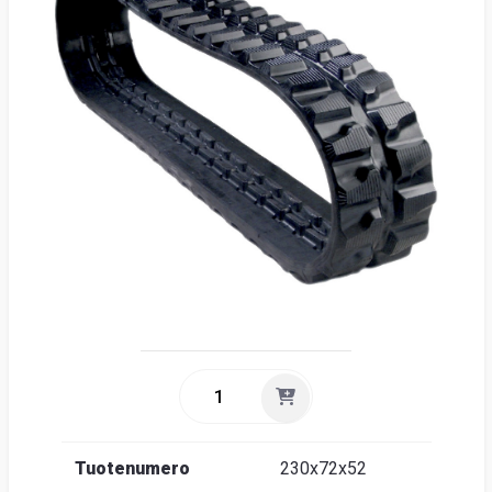
Suome
Tuotenumero
230x72x52