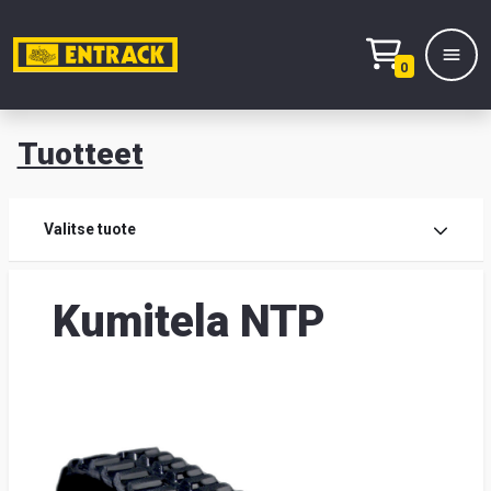
0
Tuotteet
T
Tuot
Valitse tuote
Tuot
Kumitela NTP
Yhte
Tie
mei
Hae