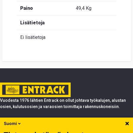
Paino
49,4 Kg
Lisätietoja
Ei lisätietoja
Vuodesta 1976 lähtien Entrack on ollut johtava työkalujen, alustan
osien, kulutusosien ja varaosien toimittaja rakennuskoneisiin.
Tuotteet
Suomi
Entrack