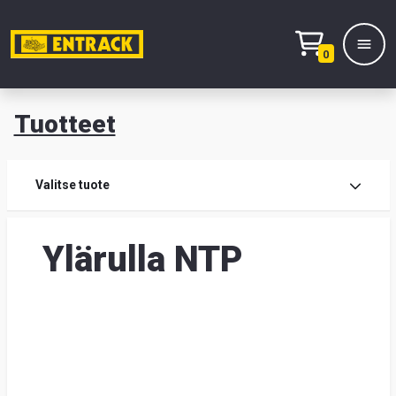
0
Tuotteet
T
Tuot
Valitse tuote
Tuot
Ylärulla NTP
Yhte
Tie
mei
Hae