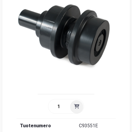
Suome
Tuotenumero
C93551E