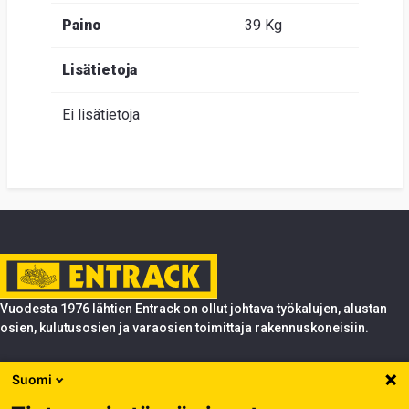
Paino
39 Kg
Lisätietoja
Ei lisätietoja
Vuodesta 1976 lähtien Entrack on ollut johtava työkalujen, alustan
osien, kulutusosien ja varaosien toimittaja rakennuskoneisiin.
Tuotteet
Suomi
Entrack