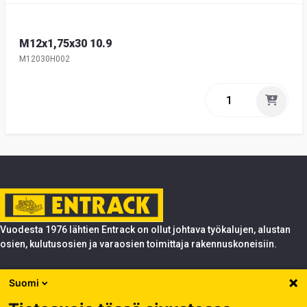
M12x1,75x30 10.9
M12030H002
Vuodesta 1976 lähtien Entrack on ollut johtava työkalujen, alustan
osien, kulutusosien ja varaosien toimittaja rakennuskoneisiin.
Tuotteet
Suomi
Entrack