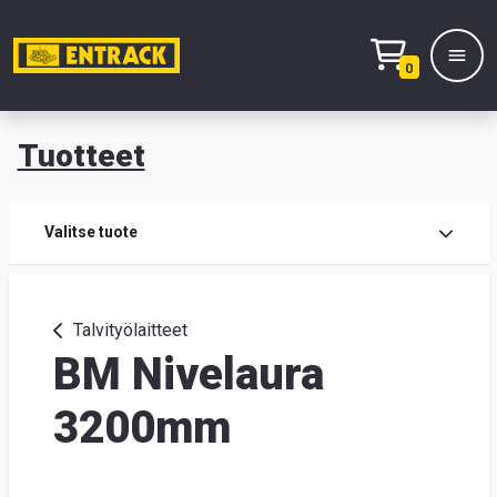
0
Tuotteet
T
Tuot
Valitse tuote
Tuot
Talvityölaitteet
BM Nivelaura
Yhte
Tie
3200mm
mei
Hae