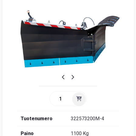
Suome
Tuotenumero
322573200M-4
Paino
1100 Kg