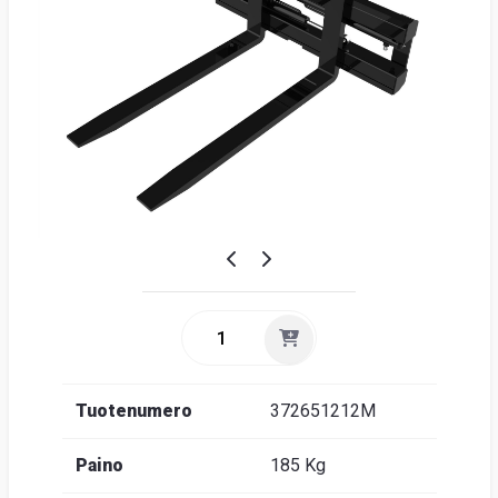
Suome
Tuotenumero
372651212M
Paino
185 Kg