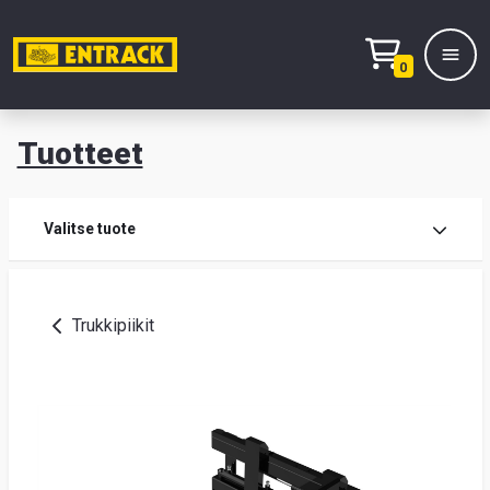
0
Tuotteet
T
Tuot
Valitse tuote
Tuot
Trukkipiikit
Yhte
Tie
mei
Hae