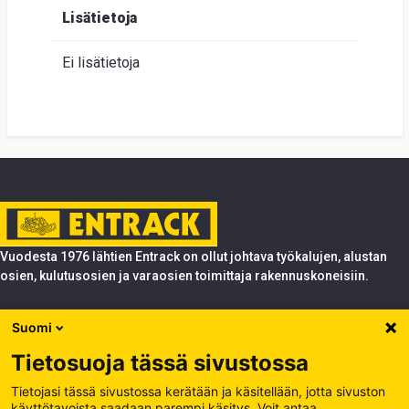
Lisätietoja
Ei lisätietoja
Vuodesta 1976 lähtien Entrack on ollut johtava työkalujen, alustan
osien, kulutusosien ja varaosien toimittaja rakennuskoneisiin.
Tuotteet
Suomi
Entrack
Tietosuoja tässä sivustossa
Entrack
Käsittele evästeitä
Tietojasi tässä sivustossa kerätään ja käsitellään, jotta sivuston
käyttötavoista saadaan parempi käsitys. Voit antaa