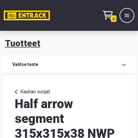
0
Tuotteet
T
Tuot
Valitse tuote
Tuot
Kauhan suojat
Half arrow
Yhte
Tie
segment
mei
315x315x38 NWP
Hae