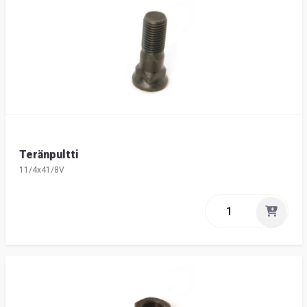
Teränpultti
11/4x41/8V