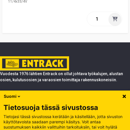
11/4x33/4V
Vuodesta 1976 lähtien Entrack on ollut johtava työkalujen, alustan
osien, kulutusosien ja varaosien toimittaja rakennuskoneisiin.
Tuotteet
Suomi
Entrack
Tietosuoja tässä sivustossa
Entrack
Käsittele evästeitä
Tietojasi tässä sivustossa kerätään ja käsitellään, jotta sivuston
käyttötavoista saadaan parempi käsitys. Voit antaa
Tietosuojakäytäntö
suostumuksen kaikkiin valittuihin tarkoituksiin, tai voit hylätä