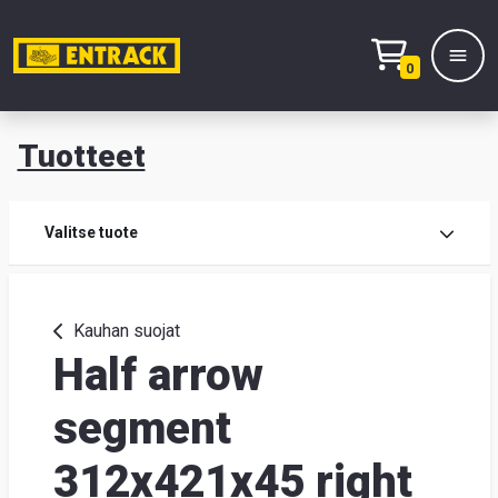
0
Tuotteet
T
Tuot
Valitse tuote
Tuot
Kauhan suojat
Half arrow
Yhte
Tie
segment
mei
312x421x45 right
Hae