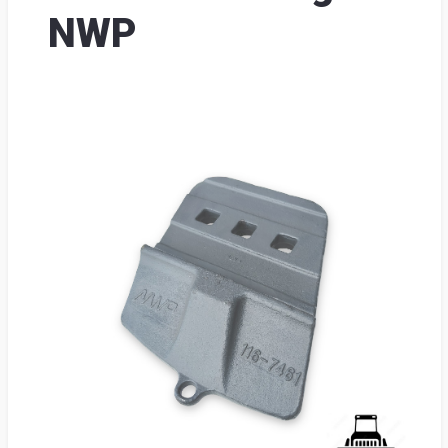
Suome
NWP