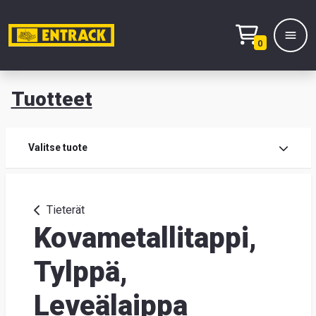
0
Tuotteet
T
Tuot
Valitse tuote
Tuot
Tieterät
Kovametallitappi,
Yhte
Tie
Tylppä,
mei
Leveälaippa
Hae