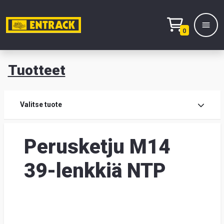
0
Tuotteet
T
Tuot
Valitse tuote
Tuot
Perusketju M14
Yhte
39-lenkkiä NTP
Tie
mei
Hae