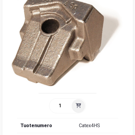
Suome
Tuotenumero
Catex4HS