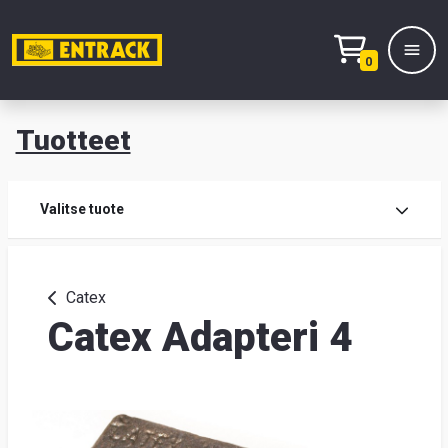
0
Tuotteet
T
Tuot
Valitse tuote
Tuot
Catex
Catex Adapteri 4
Yhte
Tie
mei
Hae