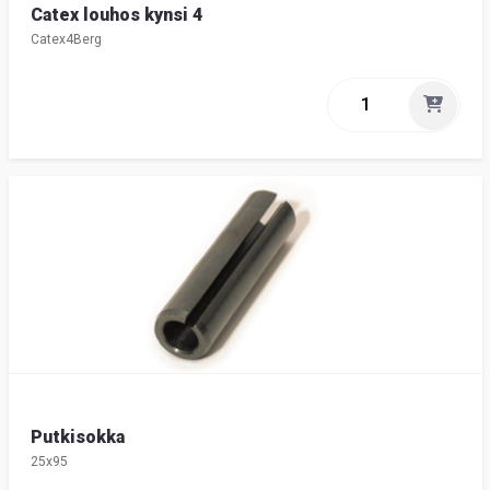
Catex louhos kynsi 4
Catex4Berg
Putkisokka
25x95